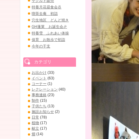
ヤクルト販売
特養月花昼食会🍜
喫茶去庵 初詣
穴生地区 どんど焼き
GH蓬莱 お誕生会🎉
特養雪 ふれあい体操
保育 お散歩で初詣
今年の干支
カテゴリ
お出かけ
(33)
イベント
(63)
コーナー
(1)
レクレーション
(40)
事務連絡
(23)
制作
(15)
子供たち
(13)
施設お知らせ
(2)
日常
(78)
植物
(17)
献立
(17)
畑
(14)