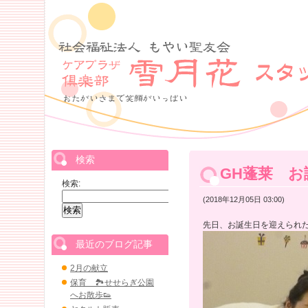
検索
GH蓬莱 お
検索:
(2018年12月05日 03:00)
先日、お誕生日を迎えられ
最近のブログ記事
2月の献立
保育 🏞せせらぎ公園
へお散歩👟