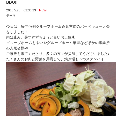
BBQ!!
2016.5.28 02:36:23
NEW!
テーマ：
今日は、毎年恒例グループホーム蓬莱主催のバーベキュー大会
をしました！
雨は止み、暑すぎずちょうど良いお天気☀
グループホームもやいやグループホーム華里などほかの事業所
の入居者様や
ご家族も来てくださり、多くの方々が参加してくださいました♪
たくさんのお肉と野菜を用意して、焼き場も５つスタンバイ！