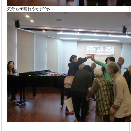
気分も☀晴れやか(*^^)v