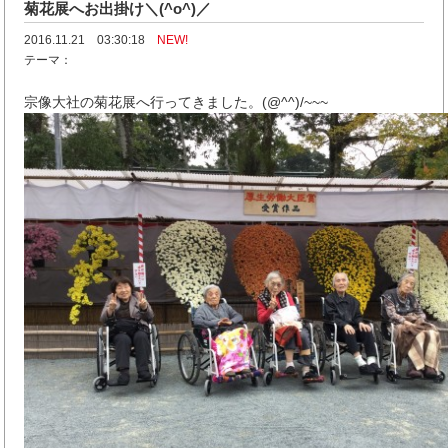
菊花展へお出掛け＼(^o^)／
2016.11.21 03:30:18
NEW!
テーマ：
宗像大社の菊花展へ行ってきました。(@^^)/~~~