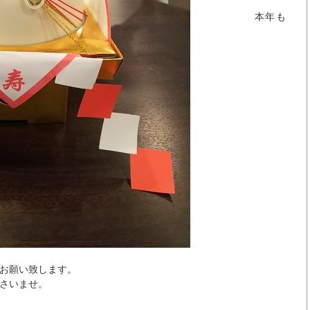
本年も
い致します。
いませ。