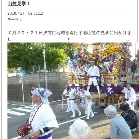
山笠見学！
2018.7.27 09:51:12
テーマ：
７月２０・２１日夕方に地域を巡行する山笠の見学に出かけま
した。