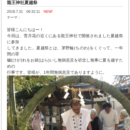
龍王神社夏越祭
2018.7.31 06:32:11
NEW!
テーマ：
皆様こんにちはー！
今回は、雪月花の近くにある龍王神社で開催されました夏越祭
に参加
してきました。夏越祭とは、茅野輪(ちのわ)をくぐって、一年
間の罪
穢(けが)れをお祓(はら)いし無病息災を祈念し無事に夏を越すた
めの
行事です。皆様が、1年間無病息災でありますように。