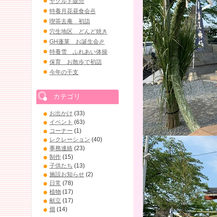
ヤクルト販売
特養月花昼食会🍜
喫茶去庵 初詣
穴生地区 どんど焼き
GH蓬莱 お誕生会🎉
特養雪 ふれあい体操
保育 お散歩で初詣
今年の干支
カテゴリ
お出かけ
(33)
イベント
(63)
コーナー
(1)
レクレーション
(40)
事務連絡
(23)
制作
(15)
子供たち
(13)
施設お知らせ
(2)
日常
(78)
植物
(17)
献立
(17)
畑
(14)