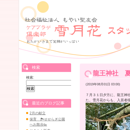
検索
龍王神社 
検索:
(2019年08月01日 03:00)
７月３１日夕方に、龍王神
た。雪月花からも、入居者
最近のブログ記事
2月の献立
保育 🏞せせらぎ公園
へお散歩👟