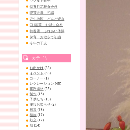
ヤクルト販売
特養月花昼食会🍜
喫茶去庵 初詣
穴生地区 どんど焼き
GH蓬莱 お誕生会🎉
特養雪 ふれあい体操
保育 お散歩で初詣
今年の干支
カテゴリ
お出かけ
(33)
イベント
(63)
コーナー
(1)
レクレーション
(40)
事務連絡
(23)
制作
(15)
子供たち
(13)
施設お知らせ
(2)
日常
(78)
植物
(17)
献立
(17)
畑
(14)