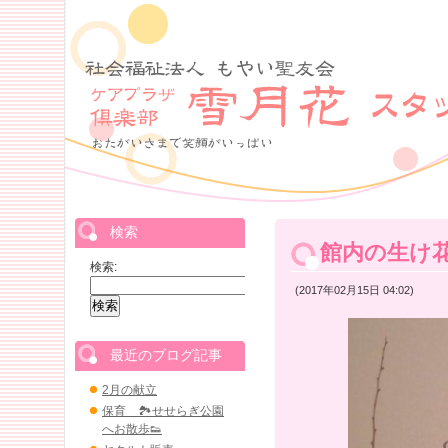
検索
館内の生け
検索:
(2017年02月15日 04:02)
最近のブログ記事
2月の献立
保育 🏞せせらぎ公園
へお散歩👟