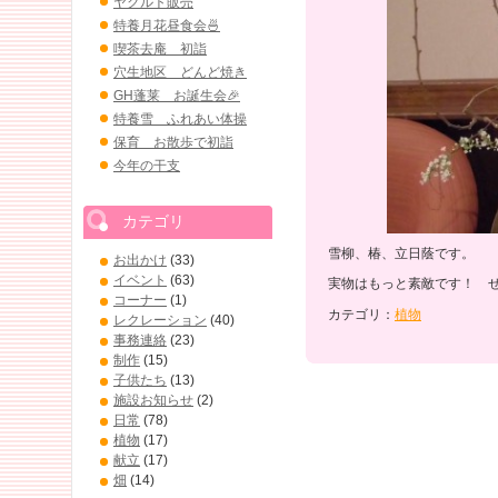
ヤクルト販売
特養月花昼食会🍜
喫茶去庵 初詣
穴生地区 どんど焼き
GH蓬莱 お誕生会🎉
特養雪 ふれあい体操
保育 お散歩で初詣
今年の干支
カテゴリ
雪柳、椿、立日蔭です。
お出かけ
(33)
イベント
(63)
実物はもっと素敵です！ ぜひ
コーナー
(1)
カテゴリ：
植物
レクレーション
(40)
事務連絡
(23)
制作
(15)
子供たち
(13)
施設お知らせ
(2)
日常
(78)
植物
(17)
献立
(17)
畑
(14)