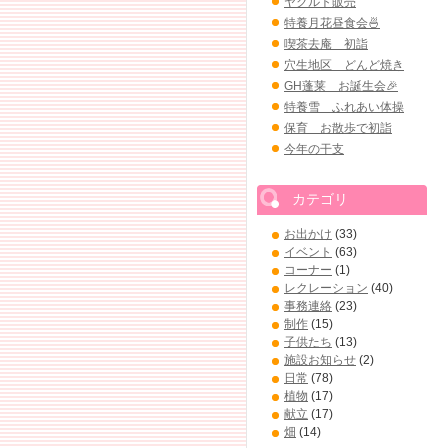
ヤクルト販売
特養月花昼食会🍜
喫茶去庵 初詣
穴生地区 どんど焼き
GH蓬莱 お誕生会🎉
特養雪 ふれあい体操
保育 お散歩で初詣
今年の干支
カテゴリ
お出かけ
(33)
イベント
(63)
コーナー
(1)
レクレーション
(40)
事務連絡
(23)
制作
(15)
子供たち
(13)
施設お知らせ
(2)
日常
(78)
植物
(17)
献立
(17)
畑
(14)