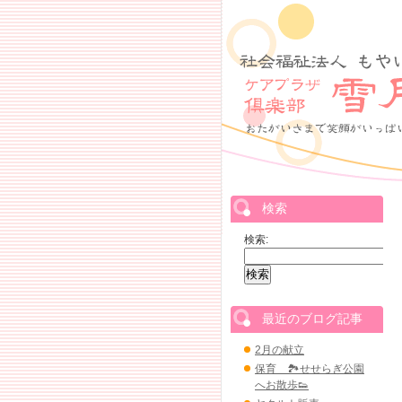
検索
検索:
最近のブログ記事
2月の献立
保育 🏞せせらぎ公園
へお散歩👟