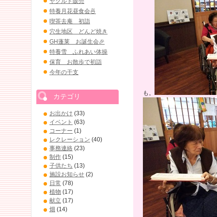
ヤクルト販売
特養月花昼食会🍜
喫茶去庵 初詣
穴生地区 どんど焼き
GH蓬莱 お誕生会🎉
特養雪 ふれあい体操
保育 お散歩で初詣
今年の干支
も。
カテゴリ
お出かけ
(33)
イベント
(63)
コーナー
(1)
レクレーション
(40)
事務連絡
(23)
制作
(15)
子供たち
(13)
施設お知らせ
(2)
日常
(78)
植物
(17)
献立
(17)
畑
(14)