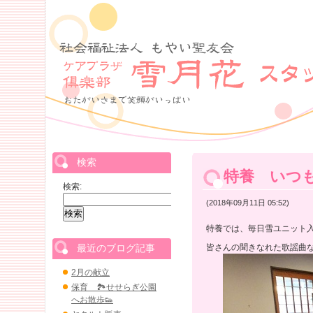
検索
特養 いつ
検索:
(2018年09月11日 05:52)
特養では、毎日雪ユニット
最近のブログ記事
皆さんの聞きなれた歌謡曲
2月の献立
保育 🏞せせらぎ公園
へお散歩👟