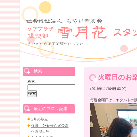
検索
火曜日のお
検索:
(2019年11月04日 03:00)
毎週金曜日は、ヤクルトの
最近のブログ記事
2月の献立
保育 🏞せせらぎ公園
へお散歩👟