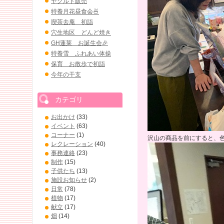
ヤクルト販売
特養月花昼食会🍜
喫茶去庵 初詣
穴生地区 どんど焼き
GH蓬莱 お誕生会🎉
特養雪 ふれあい体操
保育 お散歩で初詣
今年の干支
カテゴリ
お出かけ
(33)
イベント
(63)
コーナー
(1)
沢山の商品を前にすると、
レクレーション
(40)
事務連絡
(23)
制作
(15)
子供たち
(13)
施設お知らせ
(2)
日常
(78)
植物
(17)
献立
(17)
畑
(14)