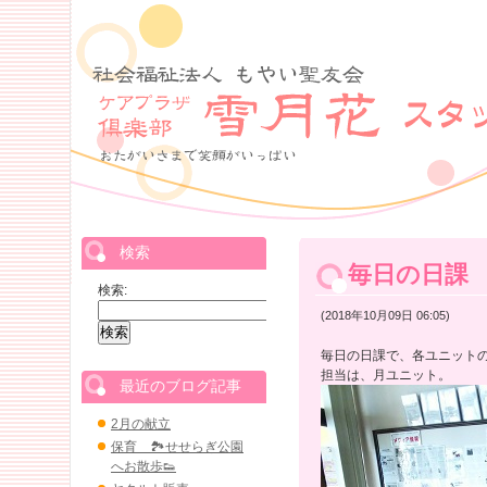
検索
毎日の日課
検索:
(2018年10月09日 06:05)
毎日の日課で、各ユニット
担当は、月ユニット。
最近のブログ記事
2月の献立
保育 🏞せせらぎ公園
へお散歩👟