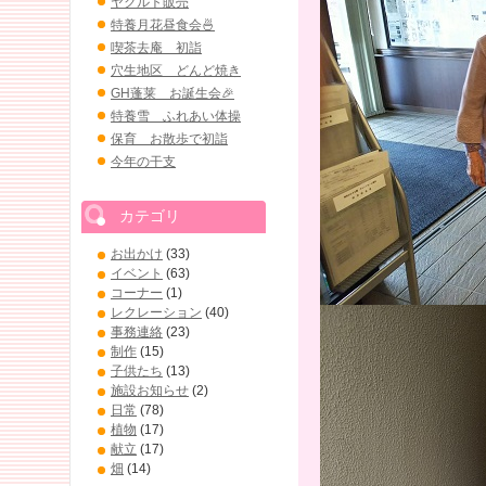
ヤクルト販売
特養月花昼食会🍜
喫茶去庵 初詣
穴生地区 どんど焼き
GH蓬莱 お誕生会🎉
特養雪 ふれあい体操
保育 お散歩で初詣
今年の干支
カテゴリ
お出かけ
(33)
イベント
(63)
コーナー
(1)
レクレーション
(40)
事務連絡
(23)
制作
(15)
子供たち
(13)
施設お知らせ
(2)
日常
(78)
植物
(17)
献立
(17)
畑
(14)