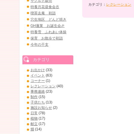
ヤクルト販売
カテゴリ：
レクレーション
特養月花昼食会🍜
喫茶去庵 初詣
穴生地区 どんど焼き
GH蓬莱 お誕生会🎉
特養雪 ふれあい体操
保育 お散歩で初詣
今年の干支
カテゴリ
お出かけ
(33)
イベント
(63)
コーナー
(1)
レクレーション
(40)
事務連絡
(23)
制作
(15)
子供たち
(13)
施設お知らせ
(2)
日常
(78)
植物
(17)
献立
(17)
畑
(14)