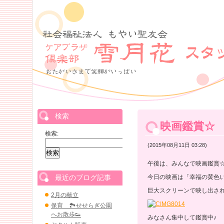
検索
映画鑑賞☆
検索:
(2015年08月11日 03:28)
午後は、みんなで映画鑑賞
最近のブログ記事
今日の映画は「幸福の黄色
巨大スクリーンで映し出さ
2月の献立
保育 🏞せせらぎ公園
へお散歩👟
みなさん集中して鑑賞中♪