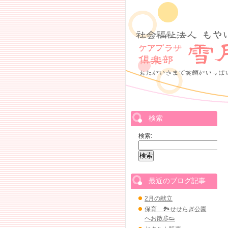
検索
検索:
最近のブログ記事
2月の献立
保育 🏞せせらぎ公園
へお散歩👟