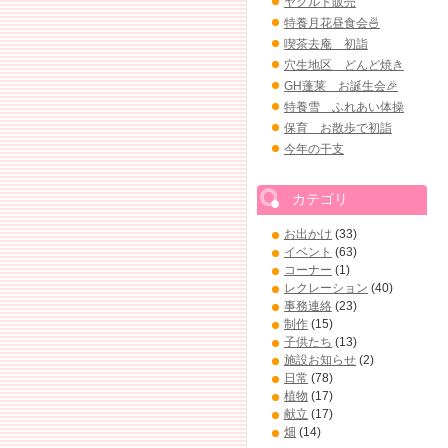
ヤクルト販売
特養月花昼食会🍜
喫茶去庵 初詣
穴生地区 どんど焼き
GH蓬莱 お誕生会🎉
特養雪 ふれあい体操
保育 お散歩で初詣
今年の干支
カテゴリ
お出かけ
(33)
イベント
(63)
コーナー
(1)
レクレーション
(40)
事務連絡
(23)
制作
(15)
子供たち
(13)
施設お知らせ
(2)
日常
(78)
植物
(17)
献立
(17)
畑
(14)