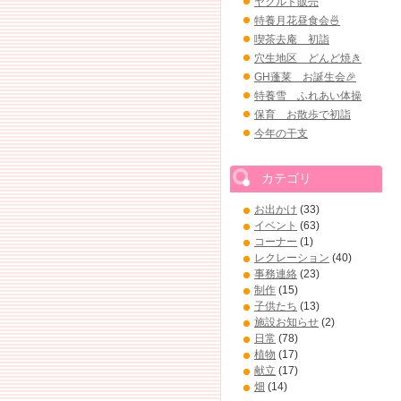
ヤクルト販売
特養月花昼食会🍜
喫茶去庵 初詣
穴生地区 どんど焼き
GH蓬莱 お誕生会🎉
特養雪 ふれあい体操
保育 お散歩で初詣
今年の干支
カテゴリ
お出かけ
(33)
イベント
(63)
コーナー
(1)
レクレーション
(40)
事務連絡
(23)
制作
(15)
子供たち
(13)
施設お知らせ
(2)
日常
(78)
植物
(17)
献立
(17)
畑
(14)