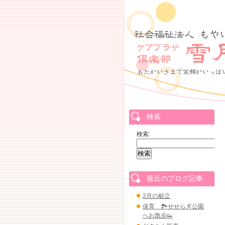
検索
検索:
最近のブログ記事
2月の献立
保育 🏞せせらぎ公園
へお散歩👟