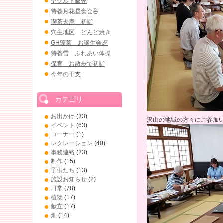
ヤクルト販売
特養月花昼食会🍜
喫茶去庵 初詣
穴生地区 どんど焼き
GH蓬莱 お誕生会🎉
特養雪 ふれあい体操
保育 お散歩で初詣
今年の干支
カテゴリ
お出かけ
(33)
沢山の地域の方々にご参加
イベント
(63)
コーナー
(1)
レクレーション
(40)
事務連絡
(23)
制作
(15)
子供たち
(13)
施設お知らせ
(2)
日常
(78)
植物
(17)
献立
(17)
畑
(14)