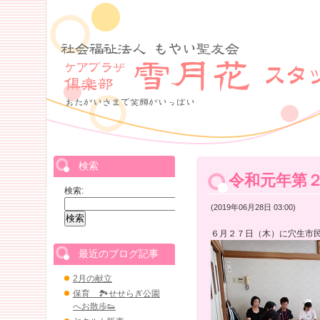
検索
令和元年第
検索:
(2019年06月28日 03:00)
６月２７日（木）に穴生市
最近のブログ記事
2月の献立
保育 🏞せせらぎ公園
へお散歩👟