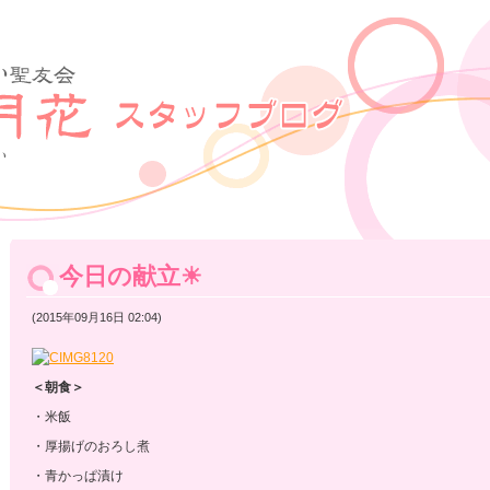
今日の献立☀
(2015年09月16日 02:04)
＜朝食＞
・米飯
・厚揚げのおろし煮
・青かっぱ漬け