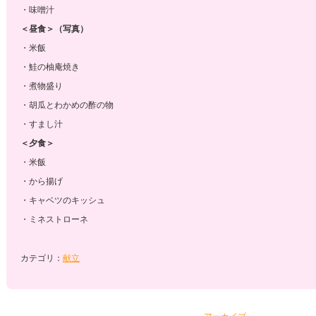
・味噌汁
＜昼食＞（写真）
・米飯
・鮭の柚庵焼き
・煮物盛り
・胡瓜とわかめの酢の物
・すまし汁
＜夕食＞
・米飯
・から揚げ
・キャベツのキッシュ
・ミネストローネ
カテゴリ：
献立