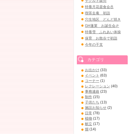
ヤクルト販売
特養月花昼食会🍜
喫茶去庵 初詣
穴生地区 どんど焼き
GH蓬莱 お誕生会🎉
特養雪 ふれあい体操
保育 お散歩で初詣
今年の干支
カテゴリ
お出かけ
(33)
イベント
(63)
コーナー
(1)
レクレーション
(40)
事務連絡
(23)
制作
(15)
子供たち
(13)
施設お知らせ
(2)
日常
(78)
植物
(17)
献立
(17)
畑
(14)