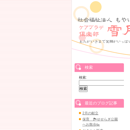
検索
検索:
最近のブログ記事
2月の献立
保育 🏞せせらぎ公園
へお散歩👟