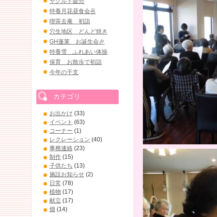
ヤクルト販売
特養月花昼食会🍜
喫茶去庵 初詣
穴生地区 どんど焼き
GH蓬莱 お誕生会🎉
特養雪 ふれあい体操
保育 お散歩で初詣
今年の干支
カテゴリ
お出かけ
(33)
イベント
(63)
コーナー
(1)
レクレーション
(40)
事務連絡
(23)
制作
(15)
子供たち
(13)
施設お知らせ
(2)
日常
(78)
植物
(17)
献立
(17)
畑
(14)