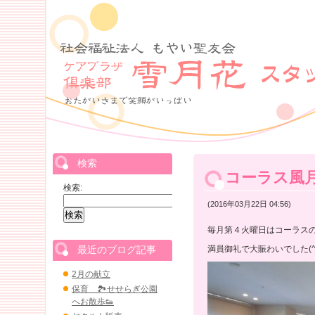
検索
コーラス風
検索:
(2016年03月22日 04:56)
毎月第４火曜日はコーラス
最近のブログ記事
満員御礼で大賑わいでした(^O
2月の献立
保育 🏞せせらぎ公園
へお散歩👟