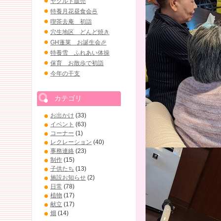
ヤクルト販売
特養月花昼食会🍜
喫茶去庵 初詣
穴生地区 どんど焼き
GH蓬莱 お誕生会🎉
特養雪 ふれあい体操
保育 お散歩で初詣
今年の干支
カテゴリ
お出かけ
(33)
イベント
(63)
コーナー
(1)
レクレーション
(40)
事務連絡
(23)
制作
(15)
子供たち
(13)
施設お知らせ
(2)
日常
(78)
植物
(17)
献立
(17)
畑
(14)