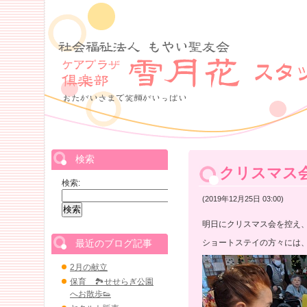
検索
クリスマス
検索:
(2019年12月25日 03:00)
明日にクリスマス会を控え
最近のブログ記事
ショートステイの方々には
2月の献立
保育 🏞せせらぎ公園
へお散歩👟