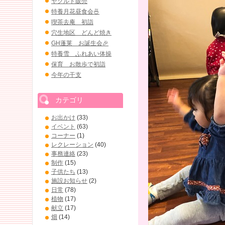
ヤクルト販売
特養月花昼食会🍜
喫茶去庵 初詣
穴生地区 どんど焼き
GH蓬莱 お誕生会🎉
特養雪 ふれあい体操
保育 お散歩で初詣
今年の干支
カテゴリ
お出かけ
(33)
イベント
(63)
コーナー
(1)
レクレーション
(40)
事務連絡
(23)
制作
(15)
子供たち
(13)
施設お知らせ
(2)
日常
(78)
植物
(17)
献立
(17)
畑
(14)