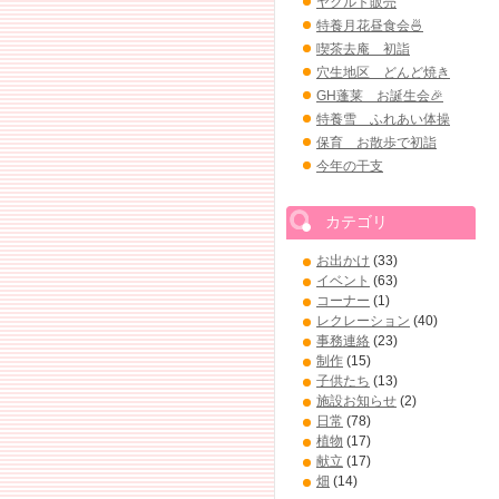
ヤクルト販売
特養月花昼食会🍜
喫茶去庵 初詣
穴生地区 どんど焼き
GH蓬莱 お誕生会🎉
特養雪 ふれあい体操
保育 お散歩で初詣
今年の干支
カテゴリ
お出かけ
(33)
イベント
(63)
コーナー
(1)
レクレーション
(40)
事務連絡
(23)
制作
(15)
子供たち
(13)
施設お知らせ
(2)
日常
(78)
植物
(17)
献立
(17)
畑
(14)