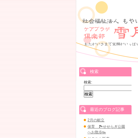
検索
検索:
最近のブログ記事
2月の献立
保育 🏞せせらぎ公園
へお散歩👟