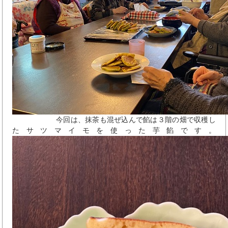
今回は、抹茶も混ぜ込んで餡は３階の畑で収穫し
たサツマイモを使った芋餡です。