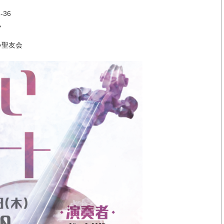
36
楓
い聖友会