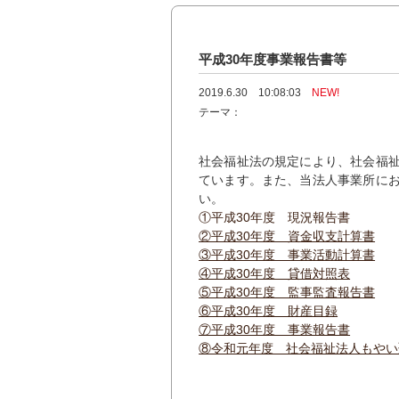
平成30年度事業報告書等
2019.6.30 10:08:03
NEW!
テーマ：
社会福祉法の規定により、社会福
ています。また、当法人事業所に
い。
①平成30年度 現況報告書
②平成30年度 資金収支計算書
③平成30年度 事業活動計算書
④平成30年度 貸借対照表
⑤平成30年度 監事監査報告書
⑥平成30年度 財産目録
⑦平成30年度 事業報告書
⑧令和元年度 社会福祉法人もやい