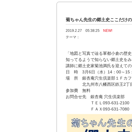
菊ちゃん先生の郷土史ここだけ
2019.2.27 05:38:25
NEW!
テーマ：
「地図と写真で辿る軍都小倉の歴史
知ってるようで知らない郷土史をみ
講師に郷土史家菊池満氏を迎えての
日 時 3月6日（水）14：00～15
場 所 銀杏庵穴生倶楽部１Ｆカフ
北九州市八幡西区鉄王2丁目
参加費 無料
お問合せ先 銀杏庵 穴生倶楽部
ＴＥＬ093-631-2100
ＦＡＸ093-631-7080