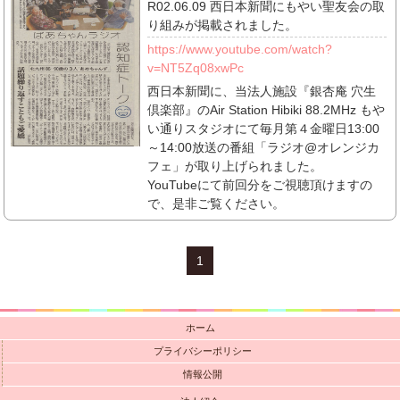
R02.06.09 西日本新聞にもやい聖友会の取
り組みが掲載されました。
https://www.youtube.com/watch?
v=NT5Zq08xwPc
西日本新聞に、当法人施設『銀杏庵 穴生
倶楽部』のAir Station Hibiki 88.2MHz もや
い通りスタジオにて毎月第４金曜日13:00
～14:00放送の番組「ラジオ@オレンジカ
フェ」が取り上げられました。
YouTubeにて前回分をご視聴頂けますの
で、是非ご覧ください。
1
ホーム
プライバシーポリシー
情報公開