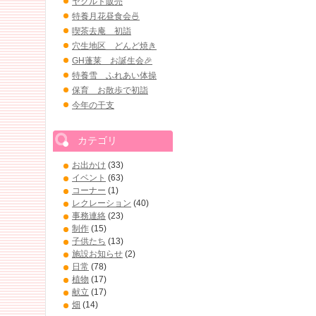
ヤクルト販売
特養月花昼食会🍜
喫茶去庵 初詣
穴生地区 どんど焼き
GH蓬莱 お誕生会🎉
特養雪 ふれあい体操
保育 お散歩で初詣
今年の干支
カテゴリ
お出かけ
(33)
イベント
(63)
コーナー
(1)
レクレーション
(40)
事務連絡
(23)
制作
(15)
子供たち
(13)
施設お知らせ
(2)
日常
(78)
植物
(17)
献立
(17)
畑
(14)