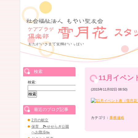
検索
11月イベン
検索:
(2015年11月02日 08:50)
最近のブログ記事
カテゴリ：
事務連絡
2月の献立
保育 🏞せせらぎ公園
へお散歩👟