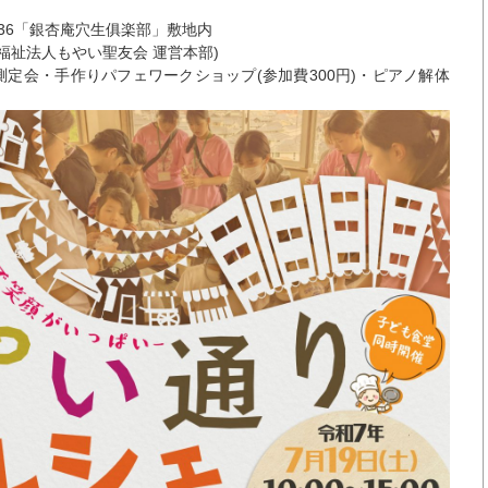
-36「銀杏庵穴生俱楽部」敷地内
社会福祉法人もやい聖友会 運営本部)
測定会・手作りパフェワークショップ(参加費300円)・ピアノ解体