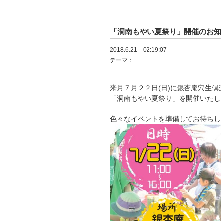
「洞南もやい夏祭り」開催のお
2018.6.21 02:19:07
テーマ：
来月７月２２日(日)に銀杏庵穴生倶
「洞南もやい夏祭り」
を開催いたし
色々なイベントを準備してお待ちし